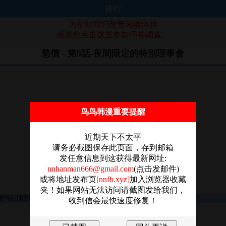
排行
为帮助我们改善阅读体验
感谢您点击这里参加问卷调查。
慾債 - 第9話-夜間限定的特別理事會
鸟鸟韩漫重要提醒
近期天下不太平
请务必截图保存此页面，存到邮箱
发任意信息到这获得最新网址:
nnhanman666@gmail.com
(点击发邮件)
或将地址发布页
[nnfb.xyz]
加入浏览器收藏
夹！如果网站无法访问请截图发给我们，
收到信会最快速度修复！
图片加载失败